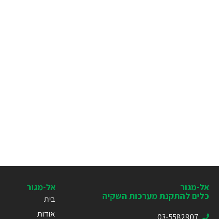
אל-מגור
אל-מגור
כלים להתקנת מערכות השקיה
בית
אודות
03-5582907